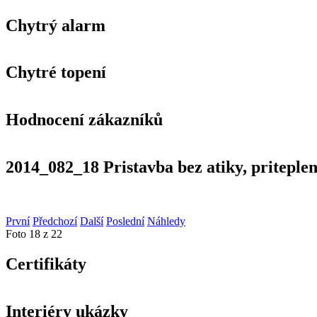
Chytrý alarm
Chytré topení
Hodnocení zákazníků
2014_082_18 Pristavba bez atiky, priteplen
První
Předchozí
Další
Poslední
Náhledy
Foto 18 z 22
Certifikáty
Interiéry ukázky