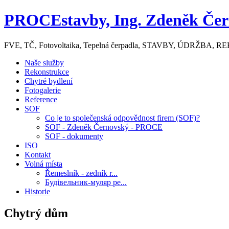
PROCEstavby, Ing. Zdeněk Čer
FVE, TČ, Fotovoltaika, Tepelná čerpadla, STAVBY, ÚDR
Naše služby
Rekonstrukce
Chytré bydlení
Fotogalerie
Reference
SOF
Co je to společenská odpovědnost firem (SOF)?
SOF - Zdeněk Černovský - PROCE
SOF - dokumenty
ISO
Kontakt
Volná místa
Řemeslník - zedník r...
Будівельник-муляр ре...
Historie
Chytrý dům